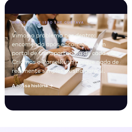
VIMOS O QUE ISSO LHE CUSTAVA
Vimos o problema por dentro:
encomenda após encomenda, um
portal de transportadora de cada vez.
Criámos o ParcelRush porque nada de
realmente simples existia para si.
A nossa história →