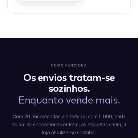
COMO FUNCIONA
Os envios tratam-se
sozinhos.
Enquanto vende mais.
Com 20 encomendas por mês ou com 5.000, nada
muda: as encomendas entram, as etiquetas saem, a
loja atualiza-se sozinha.