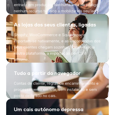
entrada em produção. Nenhuma linha de código,
nenhum recurso técnico a mobilizar do seu lado.
As lojas dos seus clientes, ligadas
Shopify, WooCommerce e Squarespace
importam-se nativamente, e as encomendas dos
seus clientes chegam sozinhas. Para uma loja
noutra plataforma, a importação por CSV
assume.
Tudo a partir do navegador
Contas de cliente, regras de encaminhamento e
processamento em lote, sem instalação e sem
posto dedicado no cais.
Um cais autónomo depressa