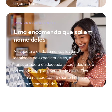
de uma a uma.
PARA OS SEUS CLIENTES
Uma encomenda que sai em
nome deles
A etiqueta e os documentos levam a
identidade de expedidor deles, a
transportadora é adequada a cada destino, e
os estados seguem para a loja deles. Eles
mantêm a relação com o cliente final, você
mantém o comando do cais.