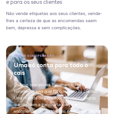
e para os seus clientes
Não vende etiquetas aos seus clientes, vende-
lhes a certeza de que as encomendas saem
bem, depressa e sem complicações.
PARA A SUA OPERAÇÃO
Uma só conta para todo o
cais
Os seus operadores trabalham numa só
ferramenta, seja qual for o número de clientes.
Uma morada de expedidor por cliente, regras
que decidem a transportadora, e as
encomendas do dia tratadas em lote em vez