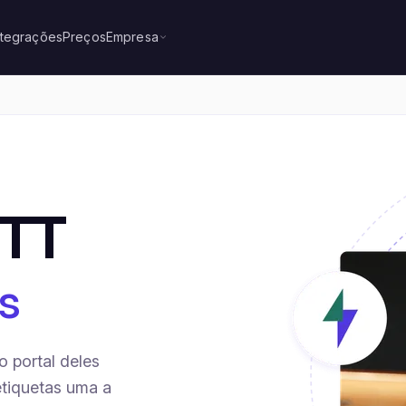
ntegrações
Preços
Empresa
CTT
s
 portal deles
etiquetas uma a