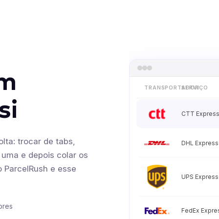
em
TRANSPORTADOR
SERVIÇO
si
CTT Expres
lta: trocar de tabs,
DHL Express
 uma e depois colar os
o ParcelRush e esse
UPS Express
ores
FedEx Expre