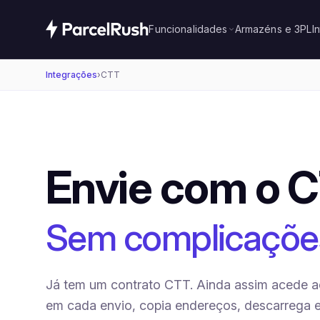
Funcionalidades
Armazéns e 3PL
I
Integrações
›
CTT
Envie com o 
Sem complicaçõe
Já tem um contrato CTT. Ainda assim acede ao
em cada envio, copia endereços, descarrega 