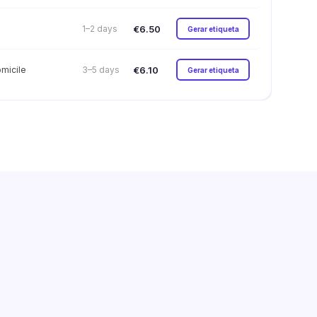
€6.50
1–2 days
Gerar etiqueta
€6.10
micile
3–5 days
Gerar etiqueta