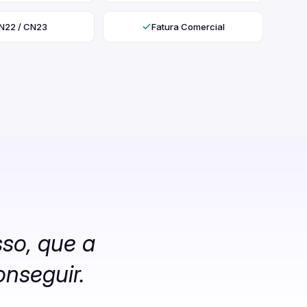
N22 / CN23
Fatura Comercial
so, que a
nseguir.