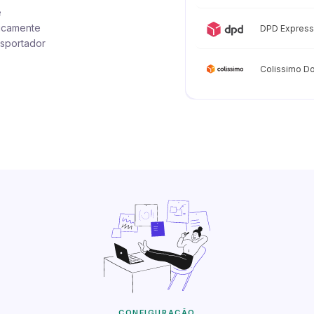
e
ticamente
DPD Express
nsportador
Colissimo Do
CONFIGURAÇÃO