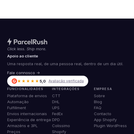
Click less. Ship more.
Apoio ao cliente
Uma resposta real, de uma pessoa real, dentro de um dia útil.
Fale connosco →
★★★★★
5,0
Avaliação verificada
FUNCIONALIDADES
INTEGRAÇÕES
EMPRESA
Plataforma de envios
CTT
Sobre
Automação
DHL
Blog
Fulfillment
UPS
FAQ
Envios internacionais
FedEx
Contacto
Experiência de entrega
DPD
App Shopify
Armazéns e 3PL
Colissimo
Plugin WordPress
Preços
Shopify