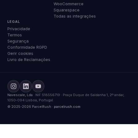
WooCommerce
Squarespace
Todas as integrações
LEGAL
Privacidade
Termos
Segurança
Conformidade RGPD
Gerir cookies
Livro de Reclamações
Navescale, Lda
· NIF 518556719 · Praça Duque de Saldanha 1, 2º andar,
1050-094 Lisboa, Portugal
© 2025-2026 ParcelRush ·
parcelrush.com