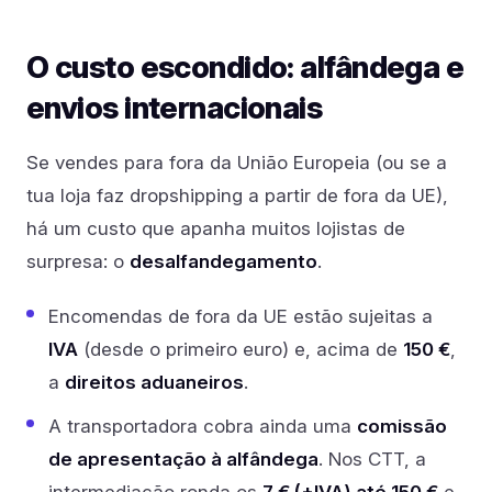
O custo escondido: alfândega e
envios internacionais
Se vendes para fora da União Europeia (ou se a
tua loja faz dropshipping a partir de fora da UE),
há um custo que apanha muitos lojistas de
surpresa: o
desalfandegamento
.
Encomendas de fora da UE estão sujeitas a
IVA
(desde o primeiro euro) e, acima de
150 €
,
a
direitos aduaneiros
.
A transportadora cobra ainda uma
comissão
de apresentação à alfândega
. Nos CTT, a
intermediação ronda os
7 € (+IVA) até 150 €
e