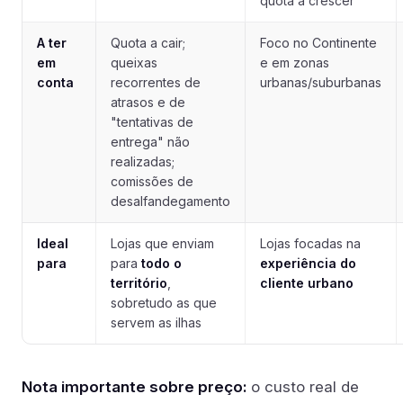
quota a crescer
A ter
Quota a cair;
Foco no Continente
em
queixas
e em zonas
conta
recorrentes de
urbanas/suburbanas
atrasos e de
"tentativas de
entrega" não
realizadas;
comissões de
desalfandegamento
Ideal
Lojas que enviam
Lojas focadas na
para
para
todo o
experiência do
território
,
cliente urbano
sobretudo as que
servem as ilhas
Nota importante sobre preço:
o custo real de