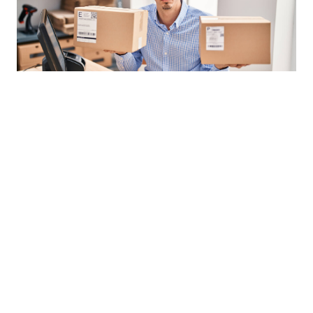
Transportadoras
CTT, DPD ou DHL: qual a melhor
transportadora para a tua loja online?
Maëlle Lemarchand
Click less. Ship more.
FUNCIONALIDADES
EMPRESA
LEGAL